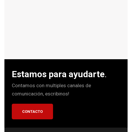
Disfrutá
del
Beneficio
de
Pertenecer
Estamos para ayudarte
.
Contamos con multiples canales de
comunicación, escribinos!
CONTACTO